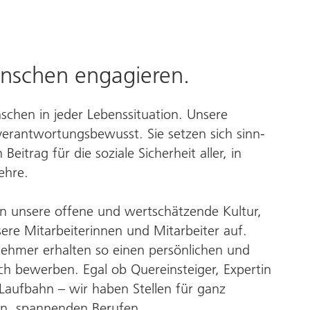
nschen engagieren.
chen in jeder Lebens­situation. Unsere
erant­wortungs­bewusst. Sie setzen sich sinn­
eitrag für die soziale Sicherheit aller, in
ehre.
k in unsere offene und wert­schätzende Kultur,
sere Mitarbeiterinnen und Mitarbeiter auf.
­nehmer erhalten so einen persönlichen und
ich bewerben. Egal ob Quer­einsteiger, Expertin
 Lauf­bahn – wir haben Stellen für ganz
en, spannenden Berufen.