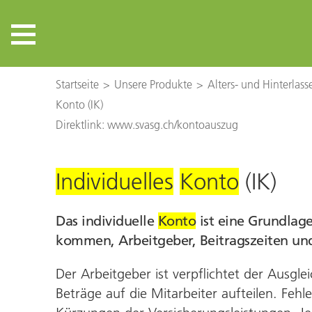
Startseite
Unsere Produkte
Alters- und Hinterlas
Konto (IK)
Direktlink: www.svasg.ch/kontoauszug
Individuelles
Konto
(IK)
Das individuelle
Konto
ist eine Grund­lag
kommen, Arbeit­geber, Beitrags­zeiten und
Der Arbeitgeber ist verpflichtet der Aus­glei
Beträge auf die Mitarbeiter aufteilen. Fehl