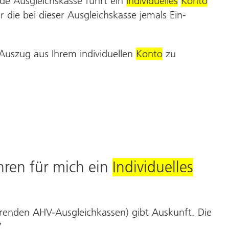
e Aus­gleichs­kasse führt ein
individuelles
Konto
die bei dieser Aus­gleichs­kasse jemals Ein­
 Auszug aus Ihrem individuellen
Konto
zu
hren für mich ein
Individuelles
hrenden AHV-Aus­gleich­kassen) gibt Auskunft. Die
.