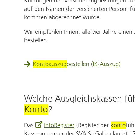
Kürzungen der Versicherungs­leistungen. Jed
auf den Namen der ver­sicherten Person, für 
kommen abgerechnet wurde.
Wir empfehlen Ihnen, alle vier Jahre einen
bestellen.
Kontoauszug
bestellen (IK-Auszug)
Welche Ausgleichs­kassen fü
Konto
?
Das
InfoRegister
(Register der
konto
­fü
Kassennummer der SVA St.Gallen lautet 17